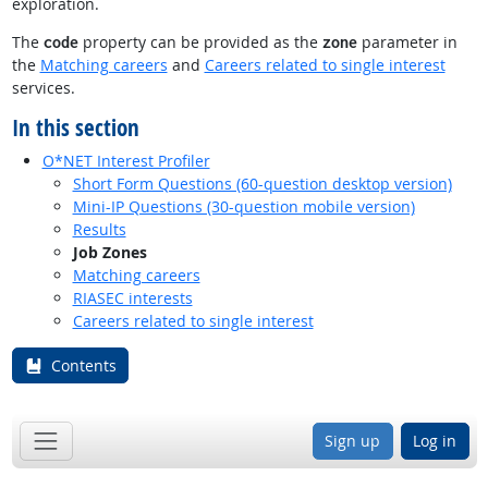
exploration.
The
property can be provided as the
parameter in
code
zone
the
Matching careers
and
Careers related to single interest
services.
In this section
O*NET Interest Profiler
Short Form Questions (60-question desktop version)
Mini-IP Questions (30-question mobile version)
Results
Job Zones
Matching careers
RIASEC interests
Careers related to single interest
Contents
Sign up
Log in