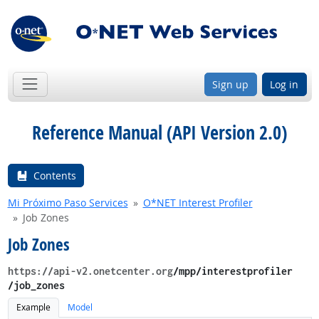
Sign up
Log in
Reference Manual (API Version 2.0)
Contents
Mi Próximo Paso Services
O*NET Interest Profiler
Job Zones
Job Zones
https://api-v2.onetcenter.org
​/mpp​/interestprofiler​
/job_zones
Example
Model